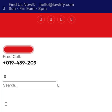
Find Us Now!
hello@lawlify.com
Sun - Fri: 9am - 8pm
Free Call.
+019-489-209