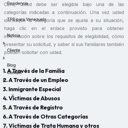
Residencia
Card, usted debe ser elegible bajo una de las
categorías indicadas a continuación. Una vez usted
TPS para Venezuela
identifique la categoría que se ajuste a su situación,
haga clic en el enlace provisto para obtener
Noticia
información sobre los requisitos de elegibilidad, cómo
s
presentar su solicitud, y saber si sus familiares también
Cliente
pueden solicitar con usted.
s
Blog
1. A Través de la Familia
Contact
2. A Través de un Empleo
o
3. Inmigrante Especial
X
4. Víctimas de Abusos
5. A Través de Registro
6. A Través de Otras Categorías
7. Víctimas de Trata Humana y otros